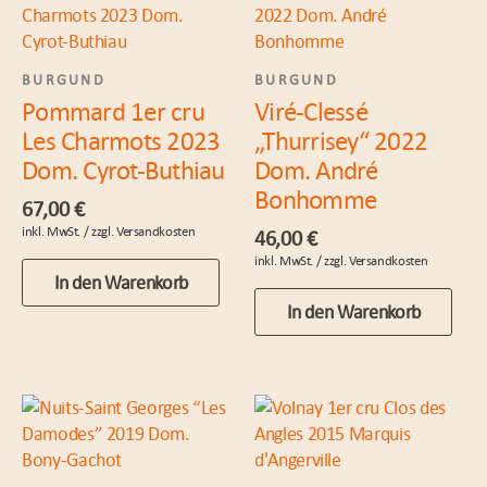
BURGUND
BURGUND
Pommard 1er cru
Viré-Clessé
Les Charmots 2023
„Thurrisey“ 2022
Dom. Cyrot-Buthiau
Dom. André
Bonhomme
67,00
€
46,00
€
In den Warenkorb
In den Warenkorb