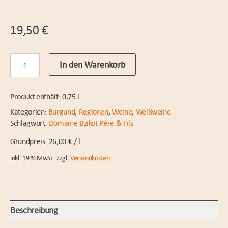
19,50
€
Bourgogne
In den Warenkorb
Aligoté
2023
Dom.
Produkt enthält: 0,75
l
Bzikot
Menge
Kategorien:
Burgund
,
Regionen
,
Weine
,
Weißweine
Schlagwort:
Domaine Bzikot Pére & Fils
26,00
€
/
l
inkl. 19 % MwSt.
zzgl.
Versandkosten
Beschreibung