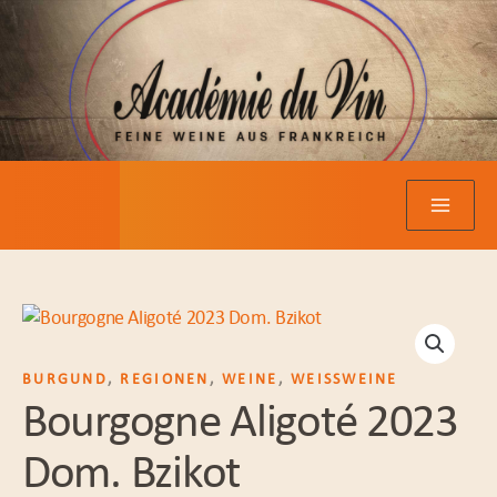
Zum
Inhalt
springen
BURGUND
,
REGIONEN
,
WEINE
,
WEISSWEINE
Bourgogne Aligoté 2023
Dom. Bzikot