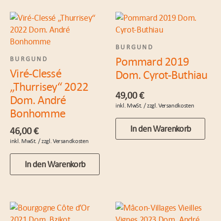
BURGUND
Pommard 2019
BURGUND
Viré-Clessé
Dom. Cyrot-Buthiau
„Thurrisey“ 2022
49,00
€
Dom. André
Bonhomme
In den Warenkorb
46,00
€
In den Warenkorb