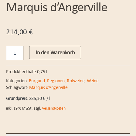
Marquis d’Angerville
214,00
€
Volnay
In den Warenkorb
1er
cru
Champans
Produkt enthält: 0,75
l
2020
Marquis
Kategorien:
Burgund
,
Regionen
,
Rotweine
,
Weine
d'Angerville
Schlagwort:
Marquis d’Angerville
Menge
285,30
€
/
l
inkl. 19 % MwSt.
zzgl.
Versandkosten