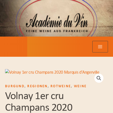
Zum
Inhalt
springen
BURGUND
,
REGIONEN
,
ROTWEINE
,
WEINE
Volnay 1er cru
Champans 2020