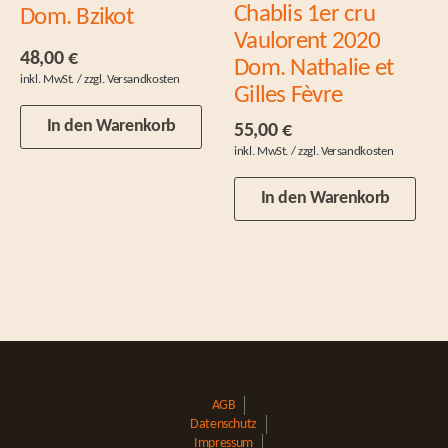
Chablis 1er cru
Dom. Bzikot
Vaulorent 2020
48,00
€
Dom. Nathalie et
Gilles Fèvre
In den Warenkorb
55,00
€
In den Warenkorb
AGB
Datenschutz
Impressum