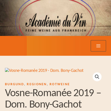
Zum
Inhalt
springen
BURGUND
,
REGIONEN
,
ROTWEINE
Vosne-Romanée 2019 –
Dom. Bony-Gachot