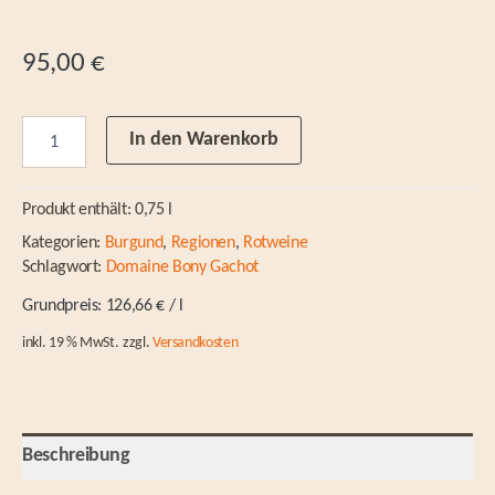
95,00
€
Vosne-
In den Warenkorb
Romanée
2019
-
Produkt enthält: 0,75
l
Dom.
Bony-
Kategorien:
Burgund
,
Regionen
,
Rotweine
Gachot
Schlagwort:
Domaine Bony Gachot
Menge
126,66
€
/
l
inkl. 19 % MwSt.
zzgl.
Versandkosten
Beschreibung