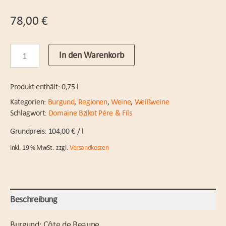
78,00
€
Puligny-
In den Warenkorb
Montrachet
“La
Rousselle”
Produkt enthält: 0,75
l
2021
Dom.
Kategorien:
Burgund
,
Regionen
,
Weine
,
Weißweine
Bzikot
Schlagwort:
Domaine Bzikot Pére & Fils
Menge
104,00
€
/
l
inkl. 19 % MwSt.
zzgl.
Versandkosten
Beschreibung
Burgund; Côte de Beaune