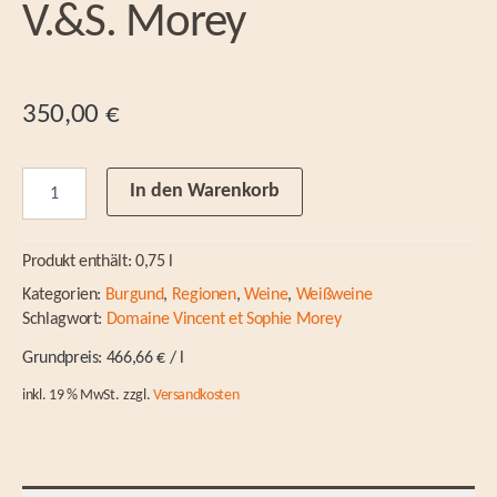
V.&S. Morey
350,00
€
Batard-
In den Warenkorb
Montrachet
grand
cru
Produkt enthält: 0,75
l
2020
Dom.
Kategorien:
Burgund
,
Regionen
,
Weine
,
Weißweine
V.&S.
Schlagwort:
Domaine Vincent et Sophie Morey
Morey
Menge
466,66
€
/
l
inkl. 19 % MwSt.
zzgl.
Versandkosten