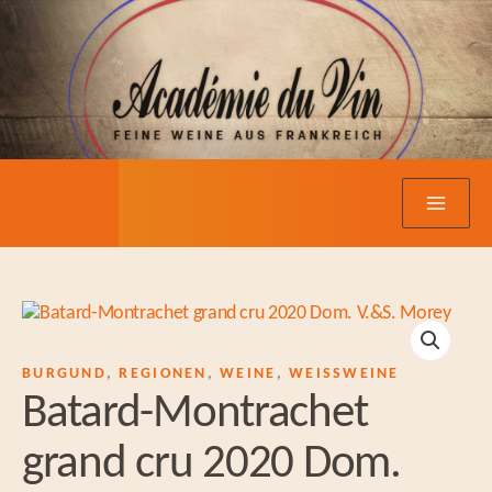
Zum
Inhalt
springen
BURGUND
,
REGIONEN
,
WEINE
,
WEISSWEINE
Batard-Montrachet
grand cru 2020 Dom.