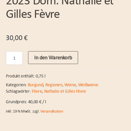
Gilles Fèvre
30,00
€
Chablis
In den Warenkorb
Vieilles
Vignes
2023
Produkt enthält: 0,75
l
Dom.
Nathalie
Kategorien:
Burgund
,
Regionen
,
Weine
,
Weißweine
et
Schlagwörter:
Fèvre
,
Nathalie et Gilles Fèvre
Gilles
Fèvre
40,00
€
/
l
Menge
inkl. 19 % MwSt.
zzgl.
Versandkosten