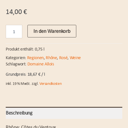
14,00
€
Côtes
In den Warenkorb
du
Ventoux
„Infiniment“
Produkt enthält: 0,75
l
2024
Dom.
Kategorien:
Regionen
,
Rhône
,
Rosé
,
Weine
Allois
Schlagwort:
Domaine Alloïs
Menge
18,67
€
/
l
inkl. 19 % MwSt.
zzgl.
Versandkosten
Beschreibung
Rhône; Côtes du Ventoux