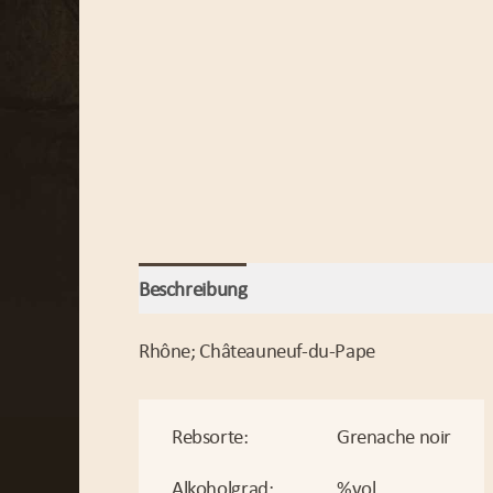
Beschreibung
Rhône; Châteauneuf-du-Pape
Rebsorte:
Grenache noir
Alkoholgrad:
%vol.