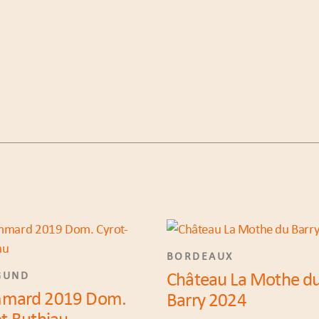
BORDEAUX
Château La Mothe d
GUND
mard 2019 Dom.
Barry 2024
t-Buthiau