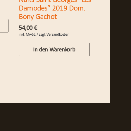
Damodes” 2019 Dom.
Bony-Gachot
54,00
€
In den Warenkorb