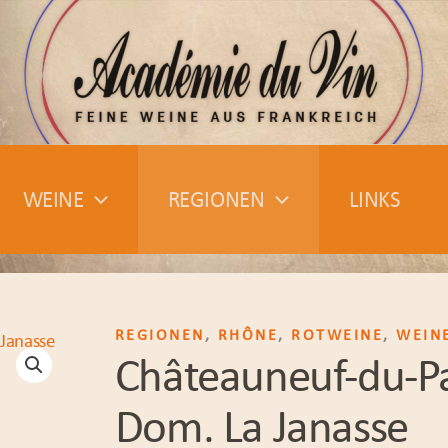
WEINE
REGIONEN
LINKS
REGIONEN
,
RHÔNE
,
ROTWEINE
,
WEIN
Châteauneuf-du-P
Dom. La Janasse