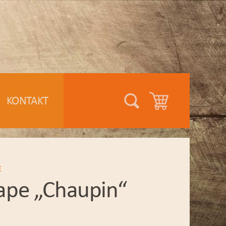
KONTAKT
E
ape „Chaupin“