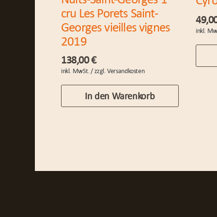
cru Les Porets Saint-
49,0
Georges vieilles vignes
2019
138,00
€
In den Warenkorb