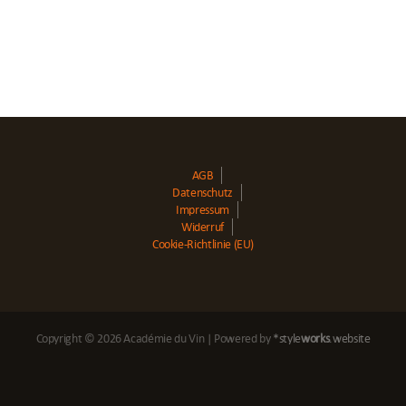
AGB
Datenschutz
Impressum
Widerruf
Cookie-Richtlinie (EU)
Copyright © 2026 Académie du Vin | Powered by
*style
works
.website