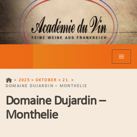
Zum
Inhalt
springen
2025
OKTOBER
21.
DOMAINE DUJARDIN – MONTHELIE
Domaine Dujardin –
Monthelie