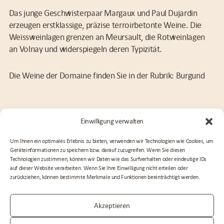
Das junge Geschwisterpaar Margaux und Paul Dujardin
erzeugen erstklassige, präzise terroirbetonte Weine. Die
Weissweinlagen grenzen an Meursault, die Rotweinlagen
an Volnay und widerspiegeln deren Typizität.
Die Weine der Domaine finden Sie in der Rubrik: Burgund
ZURÜCK
Einwilligung verwalten
Um Ihnen ein optimales Erlebnis zu bieten, verwenden wir Technologien wie Cookies, um
Geräteinformationen zu speichern bzw. darauf zuzugreifen. Wenn Sie diesen
AGB
Technologien zustimmen, können wir Daten wie das Surfverhalten oder eindeutige IDs
Datenschutz
auf dieser Website verarbeiten. Wenn Sie Ihre Einwilligung nicht erteilen oder
Impressum
zurückziehen, können bestimmte Merkmale und Funktionen beeinträchtigt werden.
Widerruf
Cookie-Richtlinie (EU)
Akzeptieren